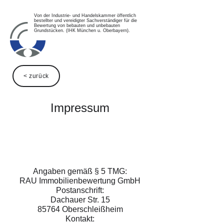
Von der Industrie- und Handelskammer öffentlich
bestellter und vereidigter Sachverständiger für die
Bewertung von bebauten und unbebauten
Grundstücken. (IHK München u. Oberbayern).
< zurück
Impressum
Angaben gemäß § 5 TMG:
RAU Immobilienbewertung GmbH
Postanschrift:
Dachauer Str. 15
85764 Oberschleißheim
Kontakt: