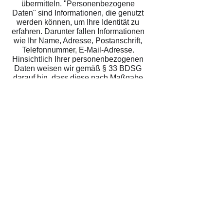
übermitteln. "Personenbezogene
Daten" sind Informationen, die genutzt
werden können, um Ihre Identität zu
erfahren. Darunter fallen Informationen
wie Ihr Name, Adresse, Postanschrift,
Telefonnummer, E-Mail-Adresse.
Hinsichtlich Ihrer personenbezogenen
Daten weisen wir gemäß § 33 BDSG
darauf hin, dass diese nach Maßgabe
der anwendbaren
Datenschutzbestimmungen
gespeichert und/oder übertragen
werden. Im Übrigen werden
personenbezogene Daten absolut
vertraulich behandelt und nur mit
gesonderter Zustimmung an Dritte
weitergeleitet. Wir weisen Sie
ausdrücklich darauf hin, dass der
Datenschutz in offenen Netzen wie
dem Internet nach dem derzeitigen
Stand der Technik nicht vollständig
gewährleistet werden kann. Wir wissen
das Vertrauen zu schätzen, das Sie uns
entgegenbringen, und wenden